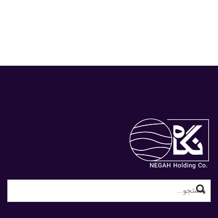
Search
for: