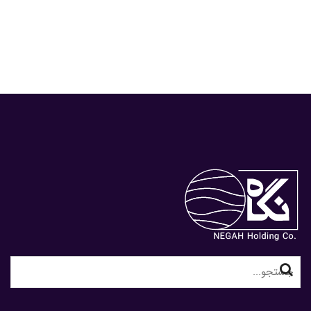
Search
for: