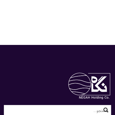
Search
for: