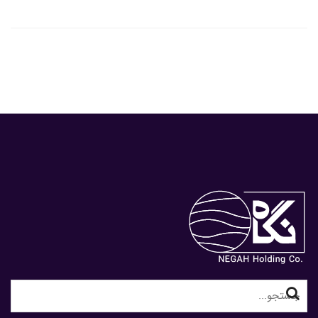
Search
for: