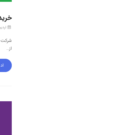
خرید، گار
اردیبهشت
از…
اد