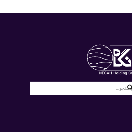
Sear
f