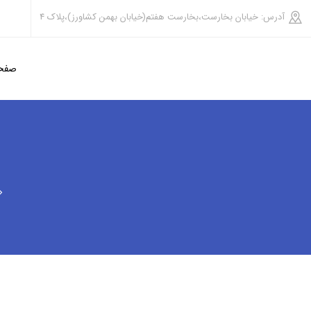
آدرس:
خیابان بخارست،بخارست هفتم(خیابان بهمن کشاورز)،پلاک 4
صفحه