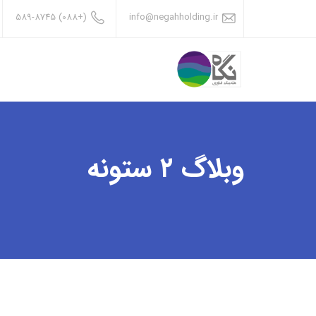
(+088) 589-8745
info@negahholding.ir
وبلاگ ۲ ستونه