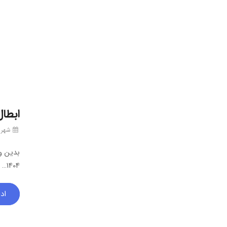
ابطال مناقصه 
شهریور ۳۰
1404…
اد