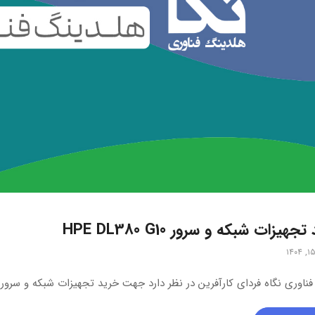
جهیزات شبکه و سرور HPE DL380 G10
ری نگاه فردای کارآفرین در نظر دارد جهت خرید تجهیزات شبکه و سرور HPE DL380 G10 از طریق مناقصه عمومی اقدام