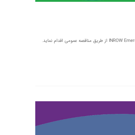
شرکت فناوری نگاه فردای کارآفرین در نظر دارد جهت خرید ۲ دستگاه INROW Emerson Liebert از طریق مناقصه عمومی اقدام نماید.