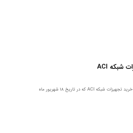
بدین وسیله به استحضار می‌رساند، مناقصه عمومی شماره 197-06-1404 با موضوع خرید تجهیزات شبکه ACI که در تاریخ 18 شهریور ماه