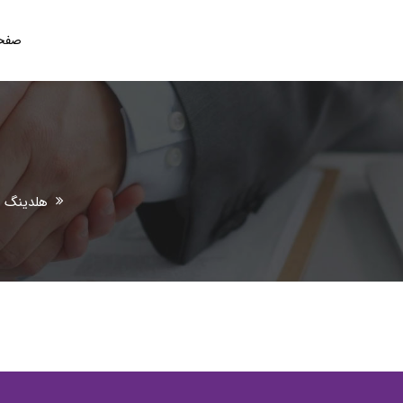
صفحه
هلدینگ فن