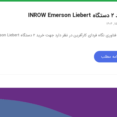
INROW Em
امه مطلب