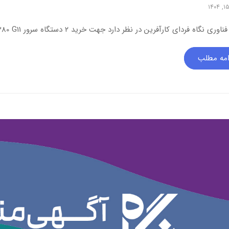
نگاه فردای کارآفرین در نظر دارد جهت خرید ۲ دستگاه سرور HPE DL380 G11 و تجهیزات ذخیره ساز از طریق…
امه مطلب